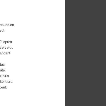
ineuse en
eut
ût après
nserve ou
pendant
 des
ute
z plus
térieure.
’œuf.