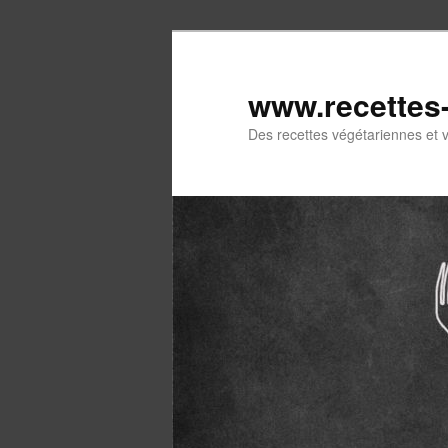
Aller
au
contenu
www.recettes
principal
Des recettes végétariennes et 