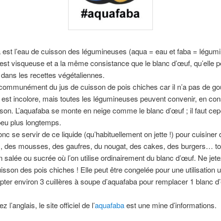
 est l’eau de cuisson des légumineuses (aqua = eau et faba = légum
le est visqueuse et a la même consistance que le blanc d’œuf, qu’elle p
dans les recettes végétaliennes.
 communément du jus de cuisson de pois chiches car il n’a pas de go
 est incolore, mais toutes les légumineuses peuvent convenir, en co
son. L’aquafaba se monte en neige comme le blanc d’œuf ; il faut ce
peu plus longtemps.
nc se servir de ce liquide (qu’habituellement on jette !) pour cuisiner
, des mousses, des gaufres, du nougat, des cakes, des burgers… to
n salée ou sucrée où l’on utilise ordinairement du blanc d’œuf. Ne jete
uisson des pois chiches ! Elle peut être congelée pour une utilisation ul
mpter environ 3 cuillères à soupe d’aquafaba pour remplacer 1 blanc d
z l’anglais, le site officiel de l’
aquafaba
est une mine d’informations.