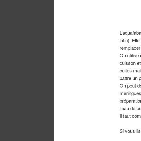
L’aquafaba
latin). El
remplacer 
On utilise
cuisson et
cuites mai
battre un 
On peut do
meringues
préparatio
l’eau de c
Il faut co
Si vous lise