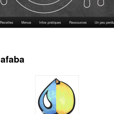
Recettes
Menus
Infos pratiques
Ressources
Un peu perdu
afaba