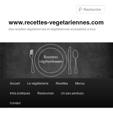
Aller
au
Rech
contenu
principal
www.recettes-vegetariennes.com
Des recettes végétariennes et végétaliennes accessibles à tous
Menu
Accueil
Le végétarisme
Recettes
Menus
principal
Infos pratiques
Ressources
Un peu perdu(e)
Contact