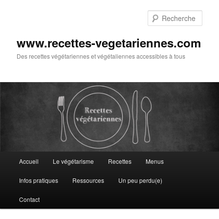
Aller
au
Rech
contenu
principal
www.recettes-vegetariennes.com
Des recettes végétariennes et végétaliennes accessibles à tous
Menu
Accueil
Le végétarisme
Recettes
Menus
principal
Infos pratiques
Ressources
Un peu perdu(e)
Contact