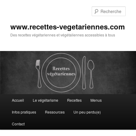
Aller
au
Rech
contenu
principal
www.recettes-vegetariennes.com
Des recettes végétariennes et végétaliennes accessibles à tous
Menu
Accueil
Le végétarisme
Recettes
Menus
principal
Infos pratiques
Ressources
Un peu perdu(e)
Contact