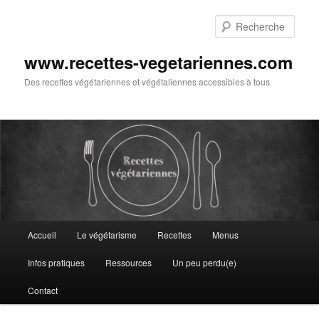
Aller
au
Rech
contenu
principal
www.recettes-vegetariennes.com
Des recettes végétariennes et végétaliennes accessibles à tous
Menu
Accueil
Le végétarisme
Recettes
Menus
principal
Infos pratiques
Ressources
Un peu perdu(e)
Contact