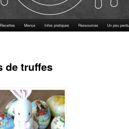
Recettes
Menus
Infos pratiques
Ressources
Un peu perdu
 de truffes