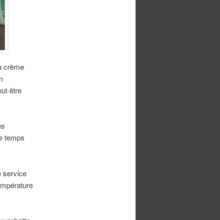
la crème
n
ut être
es
de temps
e service
température