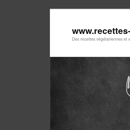
Aller
au
contenu
www.recettes
principal
Des recettes végétariennes et 