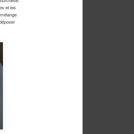
ourchette.
es et les
u mélange
 déposer