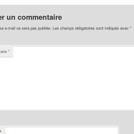
er un commentaire
se e-mail ne sera pas publiée.
Les champs obligatoires sont indiqués avec
*
aire
*
*