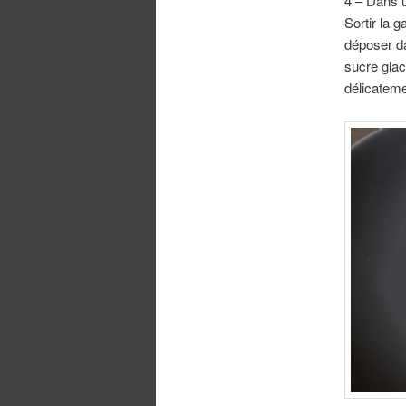
4 – Dans u
Sortir la g
déposer da
sucre glac
délicateme