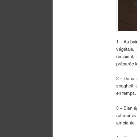
1 – Au bai
végétale, 
récipient,
préparée la
2 – Dans un
spaghetti 
en temps.
3 – Bien é
(utiliser 
ambiante.