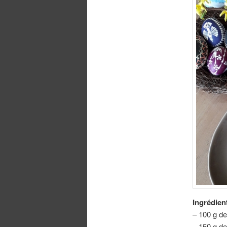
Ingrédien
– 100 g de
– 150 g d