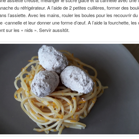
ne assiette creuse, mélanger le sucre glace et la cannelle avec une f
anache du réfrigérateur. A l’aide de 2 petites cuillères, former des boul
ns l’assiette. Avec les mains, rouler les boules pour les recouvrir d
e -cannelle et leur donner une forme d’œuf. A l’aide la fourchette, les
nt sur les « nids ». Servir aussitôt.