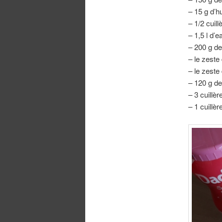
– 15 g d’h
– 1/2 cuill
– 1,5 l d’e
– 200 g de
– le zeste
– le zeste
– 120 g de
– 3 cuillè
– 1 cuillèr