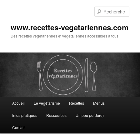
Aller
au
Rech
contenu
principal
www.recettes-vegetariennes.com
Des recettes végétariennes et végétaliennes accessibles à tous
Menu
Accueil
Le végétarisme
Recettes
Menus
principal
Infos pratiques
Ressources
Un peu perdu(e)
Contact