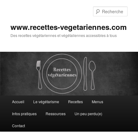
Aller
au
Rech
contenu
principal
www.recettes-vegetariennes.com
Des recettes végétariennes et végétaliennes accessibles à tous
Menu
Accueil
Le végétarisme
Recettes
Menus
principal
Infos pratiques
Ressources
Un peu perdu(e)
Contact