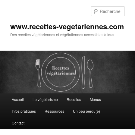
Aller
au
Rech
contenu
principal
www.recettes-vegetariennes.com
Des recettes végétariennes et végétaliennes accessibles à tous
Menu
Accueil
Le végétarisme
Recettes
Menus
principal
Infos pratiques
Ressources
Un peu perdu(e)
Contact