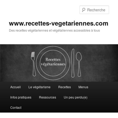
Aller
au
Rech
contenu
principal
www.recettes-vegetariennes.com
Des recettes végétariennes et végétaliennes accessibles à tous
Menu
Accueil
Le végétarisme
Recettes
Menus
principal
Infos pratiques
Ressources
Un peu perdu(e)
Contact