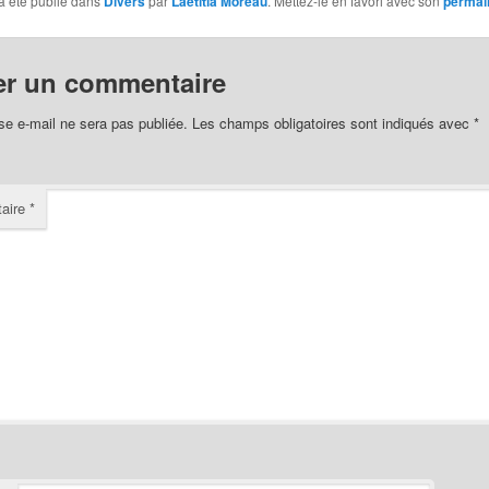
a été publié dans
Divers
par
Laetitia Moreau
. Mettez-le en favori avec son
permal
er un commentaire
se e-mail ne sera pas publiée.
Les champs obligatoires sont indiqués avec
*
aire
*