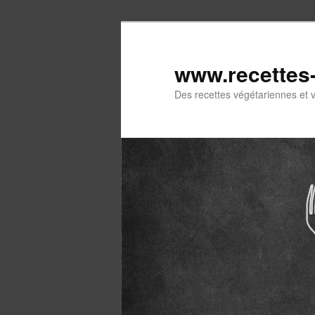
Aller
au
contenu
www.recettes
principal
Des recettes végétariennes et 