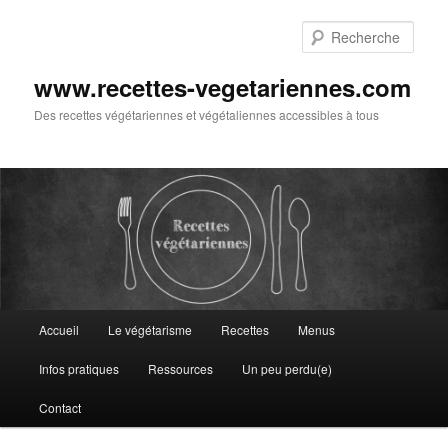
Aller
au
Rech
contenu
principal
www.recettes-vegetariennes.com
Des recettes végétariennes et végétaliennes accessibles à tous
Menu
Accueil
Le végétarisme
Recettes
Menus
principal
Infos pratiques
Ressources
Un peu perdu(e)
Contact