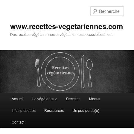
Aller
au
Rech
contenu
principal
www.recettes-vegetariennes.com
Des recettes végétariennes et végétaliennes accessibles à tous
Menu
Accueil
Le végétarisme
Recettes
Menus
principal
Infos pratiques
Ressources
Un peu perdu(e)
Contact