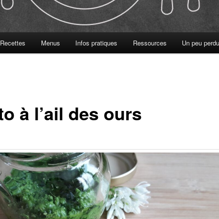
Recettes
Menus
Infos pratiques
Ressources
Un peu perdu
o à l’ail des ours