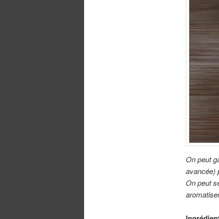
On peut ga
avancée) p
On peut se
aromatise
Ingrédient