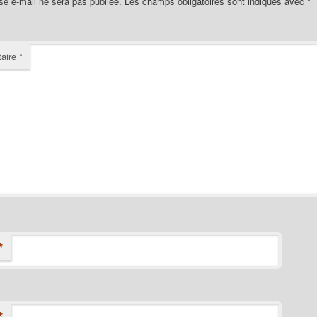
se e-mail ne sera pas publiée.
Les champs obligatoires sont indiqués avec
*
aire
*
*