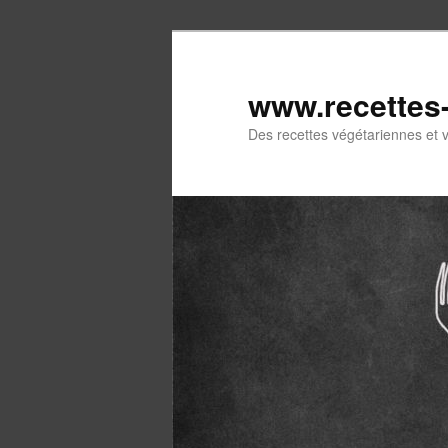
Aller
au
contenu
www.recettes
principal
Des recettes végétariennes et 