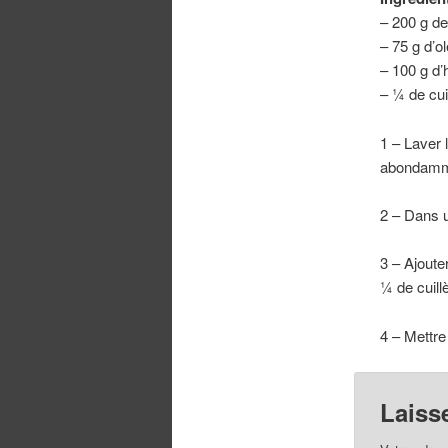
– 200 g de 
– 75 g d’o
– 100 g d’h
– ¼ de cui
1 – Laver 
abondammen
2 – Dans u
3 – Ajouter
¼ de cuill
4 – Mettre 
Laiss