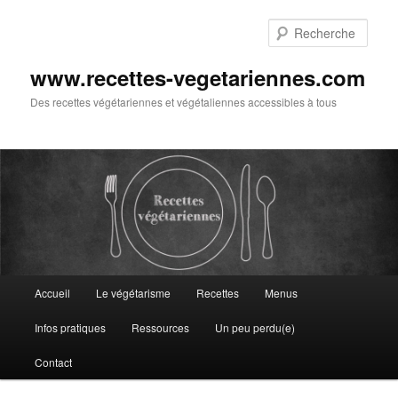
Aller
au
Rech
contenu
principal
www.recettes-vegetariennes.com
Des recettes végétariennes et végétaliennes accessibles à tous
Menu
Accueil
Le végétarisme
Recettes
Menus
principal
Infos pratiques
Ressources
Un peu perdu(e)
Contact