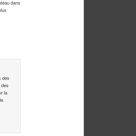
outeau dans
plus
c des
é des
r la
le.