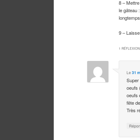
8 – Mettre
le gâteau 
longtemps
9 – Laisse
1 RÉFLEXION
Le
31 m
Super 
oeufs 
oeufs 
fête d
Très r
Répo