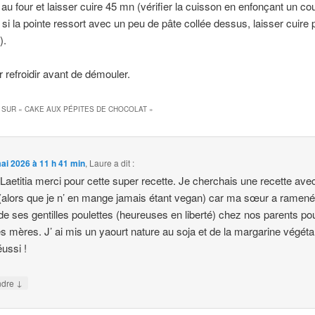
 au four et laisser cuire 45 mn (vérifier la cuisson en enfonçant un c
: si la pointe ressort avec un peu de pâte collée dessus, laisser cuire 
).
r refroidir avant de démouler.
 SUR «
CAKE AUX PÉPITES DE CHOCOLAT
»
ai 2026 à 11 h 41 min
,
Laure
a dit :
Laetitia merci pour cette super recette. Je cherchais une recette ave
(alors que je n’ en mange jamais étant vegan) car ma sœur a ramen
de ses gentilles poulettes (heureuses en liberté) chez nos parents pou
es mères. J’ ai mis un yaourt nature au soja et de la margarine végéta
éussi !
↓
ndre