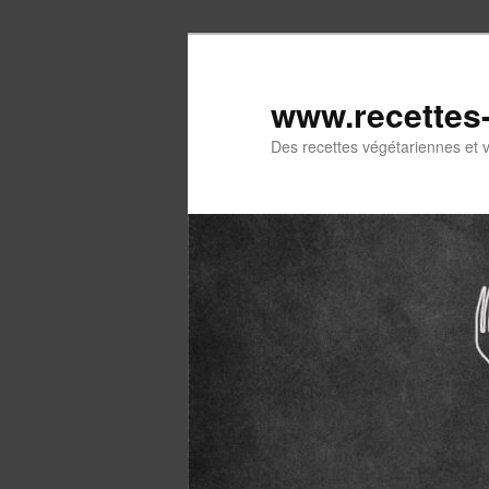
Aller
au
contenu
www.recettes
principal
Des recettes végétariennes et 