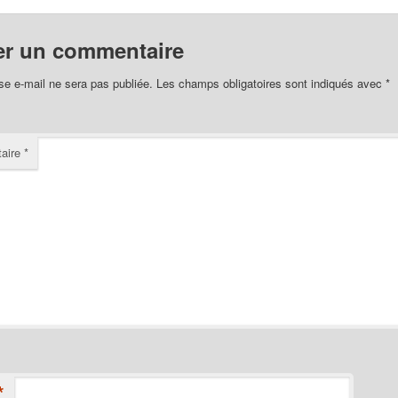
er un commentaire
se e-mail ne sera pas publiée.
Les champs obligatoires sont indiqués avec
*
aire
*
*