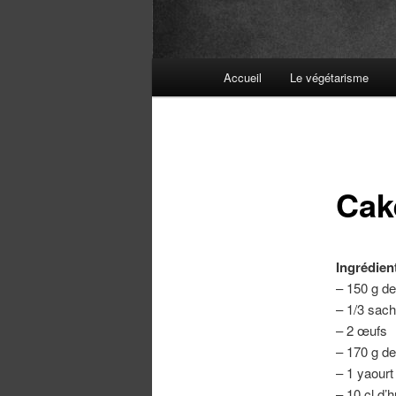
Menu
Accueil
Le végétarisme
principal
Cak
Ingrédien
– 150 g de
– 1/3 sach
– 2 œufs
– 170 g d
– 1 yaourt
– 10 cl d’