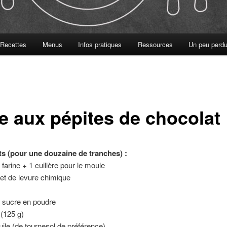
Recettes
Menus
Infos pratiques
Ressources
Un peu perdu
e aux pépites de chocolat
ts (pour une douzaine de tranches) :
 farine + 1 cuillère pour le moule
et de levure chimique
e sucre en poudre
 (125 g)
huile (de tournesol de préférence)