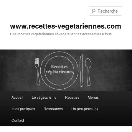
Aller
au
Rech
contenu
principal
www.recettes-vegetariennes.com
Des recettes végétariennes et végétaliennes accessibles à tous
Menu
Accueil
Le végétarisme
Recettes
Menus
principal
Infos pratiques
Ressources
Un peu perdu(e)
Contact