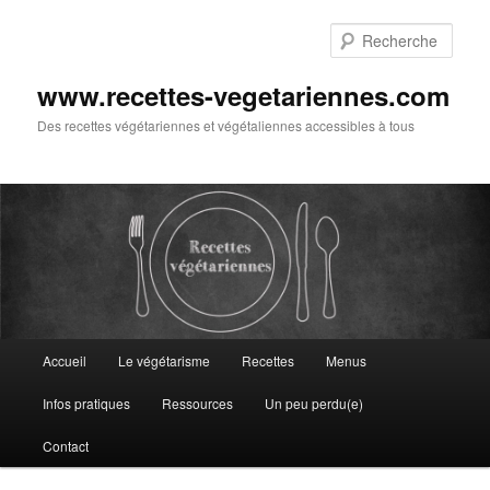
Aller
au
Rech
contenu
principal
www.recettes-vegetariennes.com
Des recettes végétariennes et végétaliennes accessibles à tous
Menu
Accueil
Le végétarisme
Recettes
Menus
principal
Infos pratiques
Ressources
Un peu perdu(e)
Contact