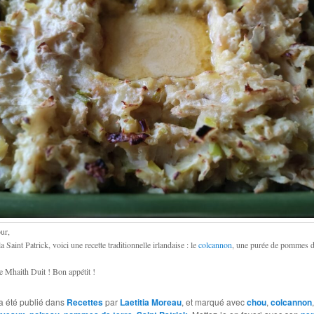
ur,
a Saint Patrick, voici une recette traditionnelle irlandaise : le
colcannon
, une purée de pommes de
e Mhaith Duit ! Bon appétit !
a été publié dans
Recettes
par
Laetitia Moreau
, et marqué avec
chou
,
colcannon