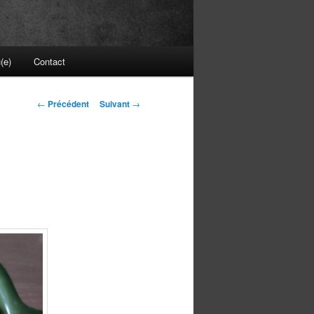
(e)
Contact
Navigation
←
Précédent
Suivant
→
des
articles