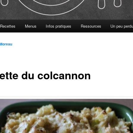
Recettes
Menus
Infos pratiques
Ressources
Un peu perdu
 Moreau
ette du colcannon