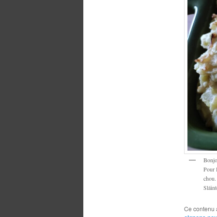
Bonjo
Pour l
chou.
Sláint
Ce contenu 