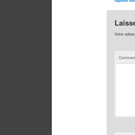
oignons no
Laiss
Votre adres
Comment