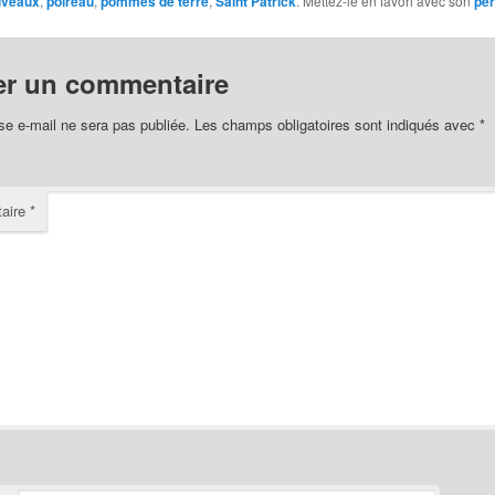
uveaux
,
poireau
,
pommes de terre
,
Saint Patrick
. Mettez-le en favori avec son
per
er un commentaire
se e-mail ne sera pas publiée.
Les champs obligatoires sont indiqués avec
*
aire
*