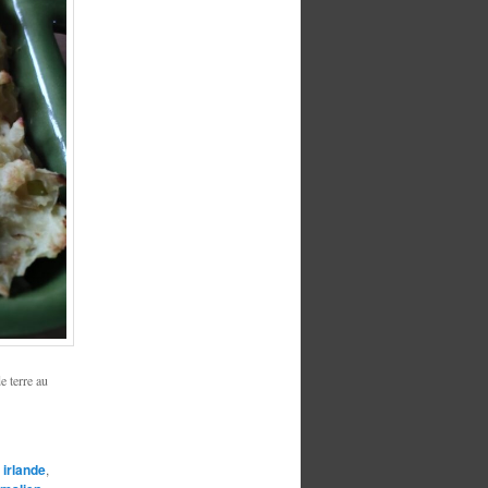
 terre au
,
irlande
,