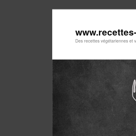
Aller
au
contenu
www.recettes
principal
Des recettes végétariennes et 