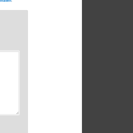
malien
.