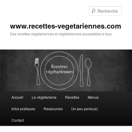
Aller
au
Rech
contenu
principal
www.recettes-vegetariennes.com
Des recettes végétariennes et végétaliennes accessibles à tous
Menu
Accueil
Le végétarisme
Recettes
Menus
principal
Infos pratiques
Ressources
Un peu perdu(e)
Contact