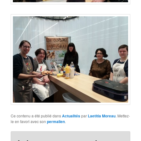
Ce contenu a été publié dans
Actualités
par
Laetitia Moreau
. Mettez-
le en favori avec son
permalien
.