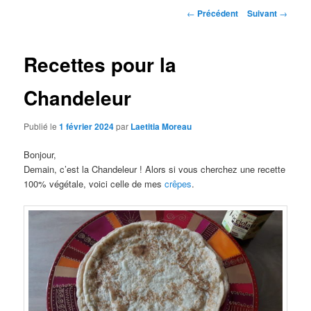
Navigation
←
Précédent
Suivant
→
des
articles
Recettes pour la
Chandeleur
Publié le
1 février 2024
par
Laetitia Moreau
Bonjour,
Demain, c’est la Chandeleur ! Alors si vous cherchez une recette
100% végétale, voici celle de mes
crêpes
.