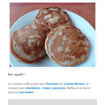
Bon appétit !
Ce contenu a été publié dans
Recettes
par
Laetitia Moreau
, et
marqué avec
chandeleur
,
crêpes
,
pancakes
. Mettez-le en favori
avec son
permalien
.