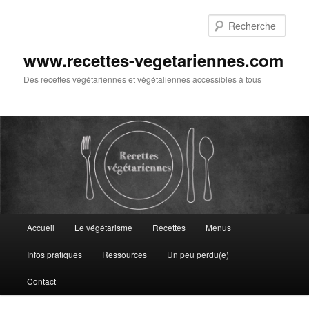
Aller
au
Rech
contenu
principal
www.recettes-vegetariennes.com
Des recettes végétariennes et végétaliennes accessibles à tous
Menu
Accueil
Le végétarisme
Recettes
Menus
principal
Infos pratiques
Ressources
Un peu perdu(e)
Contact