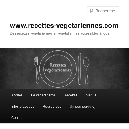
Aller
au
Rech
contenu
principal
www.recettes-vegetariennes.com
Des recettes végétariennes et végétaliennes accessibles à tous
Menu
Accueil
Le végétarisme
Recettes
Menus
principal
Infos pratiques
Ressources
Un peu perdu(e)
Contact