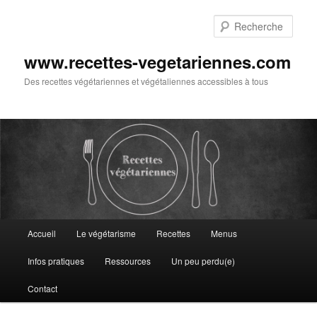
Aller
au
Rech
contenu
principal
www.recettes-vegetariennes.com
Des recettes végétariennes et végétaliennes accessibles à tous
Menu
Accueil
Le végétarisme
Recettes
Menus
principal
Infos pratiques
Ressources
Un peu perdu(e)
Contact