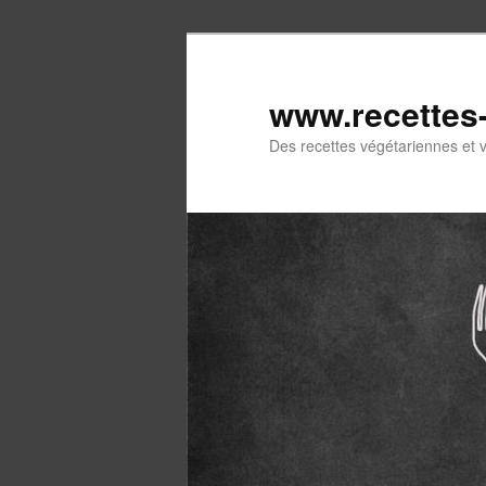
Aller
Aller
au
au
contenu
contenu
www.recettes
principal
secondaire
Des recettes végétariennes et 