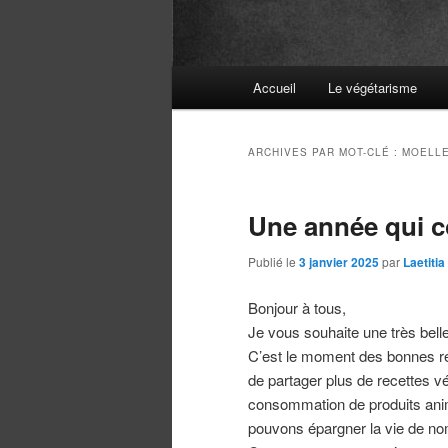
Menu
Accueil
Le végétarisme
principal
ARCHIVES PAR MOT-CLÉ :
MOELL
Une année qui 
Publié le
3 janvier 2025
par
Laetiti
Bonjour à tous,
Je vous souhaite une très bell
C’est le moment des bonnes ré
de partager plus de recettes v
consommation de produits ani
pouvons épargner la vie de no