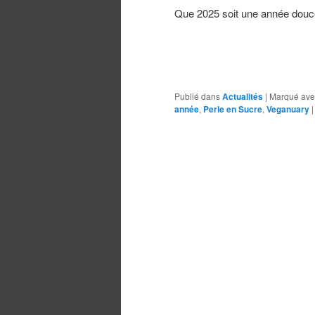
Que 2025 soit une année douce 
Publié dans
Actualités
|
Marqué ave
année
,
Perle en Sucre
,
Veganuary