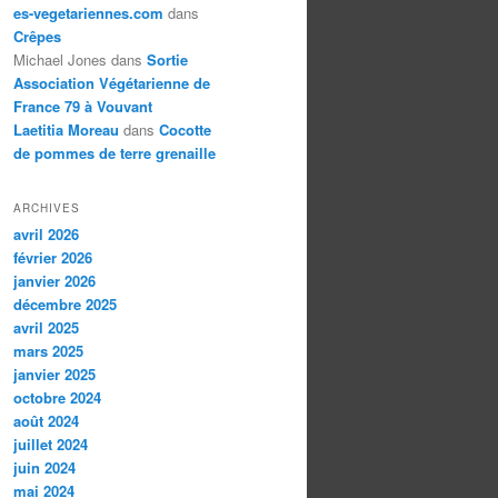
es-vegetariennes.com
dans
Crêpes
Michael Jones
dans
Sortie
Association Végétarienne de
France 79 à Vouvant
Laetitia Moreau
dans
Cocotte
de pommes de terre grenaille
ARCHIVES
avril 2026
février 2026
janvier 2026
décembre 2025
avril 2025
mars 2025
janvier 2025
octobre 2024
août 2024
juillet 2024
juin 2024
mai 2024