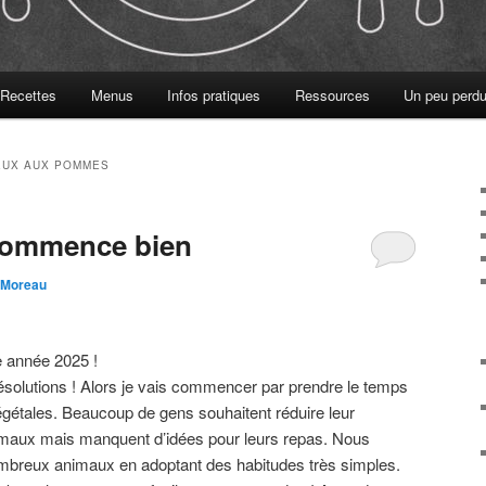
Recettes
Menus
Infos pratiques
Ressources
Un peu perdu
EUX AUX POMMES
commence bien
a Moreau
e année 2025 !
solutions ! Alors je vais commencer par prendre le temps
égétales. Beaucoup de gens souhaitent réduire leur
maux mais manquent d’idées pour leurs repas. Nous
mbreux animaux en adoptant des habitudes très simples.