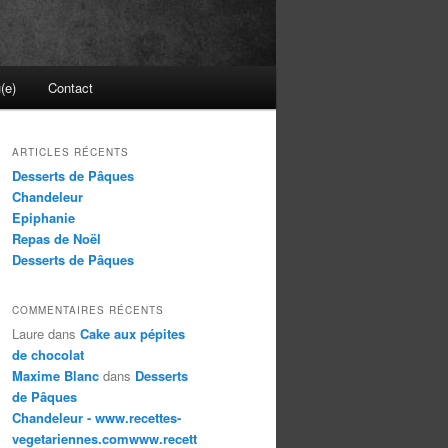
(e)
Contact
ARTICLES RÉCENTS
Desserts de Pâques
Chandeleur
Epiphanie
Repas de Noël
Desserts de Pâques
COMMENTAIRES RÉCENTS
Laure
dans
Cake aux pépites
de chocolat
Maxime Blanc
dans
Desserts
de Pâques
Chandeleur - www.recettes-
vegetariennes.comwww.recett