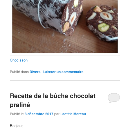
Chocisson
Publié dans
Divers
|
Laisser un commentaire
Recette de la bûche chocolat
praliné
Publié le
8 décembre 2017
par
Laetitia Moreau
Bonjour,