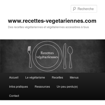
Aller
au
Rech
contenu
principal
www.recettes-vegetariennes.com
Des recettes végétariennes et végétaliennes accessibles à tous
Menu
Accueil
Le végétarisme
Recettes
Menus
principal
Infos pratiques
Ressources
Un peu perdu(e)
Contact