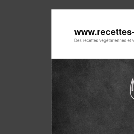
Aller
au
contenu
www.recettes
principal
Des recettes végétariennes et 