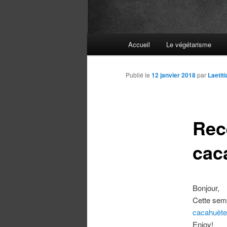
Menu
Accueil
Le végétarisme
principal
Publié le
12 janvier 2018
par
Laetit
Rec
cac
Bonjour,
Cette sem
cacahuète
Enjoy!