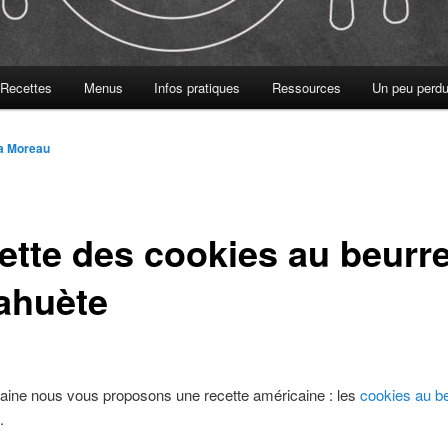
Recettes
Menus
Infos pratiques
Ressources
Un peu perdu
ia Moreau
ette des cookies au beurr
ahuète
aine nous vous proposons une recette américaine : les
cookies au b
.