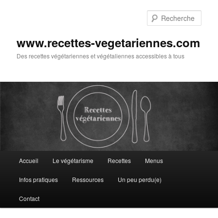
Aller
au
Rech
contenu
principal
www.recettes-vegetariennes.com
Des recettes végétariennes et végétaliennes accessibles à tous
Menu
Accueil
Le végétarisme
Recettes
Menus
principal
Infos pratiques
Ressources
Un peu perdu(e)
Contact