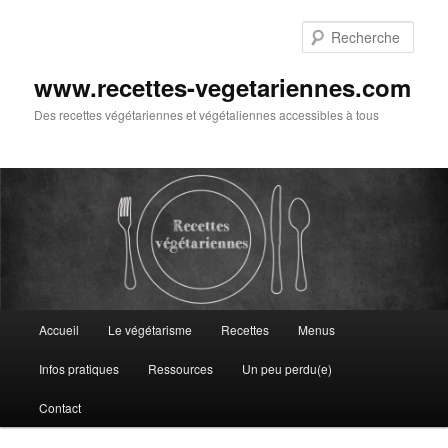
Aller
au
Rech
contenu
principal
www.recettes-vegetariennes.com
Des recettes végétariennes et végétaliennes accessibles à tous
Menu
Accueil
Le végétarisme
Recettes
Menus
principal
Infos pratiques
Ressources
Un peu perdu(e)
Contact