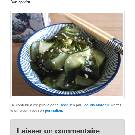
Bon appétit !
Ce contenu a été publié dans
Recettes
par
Laetitia Moreau
. Mettez-
le en favori avec son
permalien
.
Laisser un commentaire