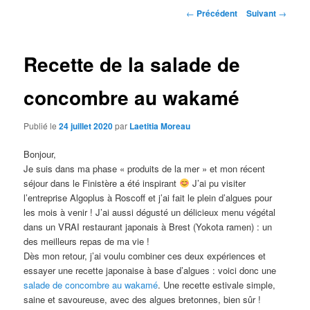
Navigation
←
Précédent
Suivant
→
des
articles
Recette de la salade de
concombre au wakamé
Publié le
24 juillet 2020
par
Laetitia Moreau
Bonjour,
Je suis dans ma phase « produits de la mer » et mon récent
séjour dans le Finistère a été inspirant
J’ai pu visiter
l’entreprise Algoplus à Roscoff et j’ai fait le plein d’algues pour
les mois à venir ! J’ai aussi dégusté un délicieux menu végétal
dans un VRAI restaurant japonais à Brest (Yokota ramen) : un
des meilleurs repas de ma vie !
Dès mon retour, j’ai voulu combiner ces deux expériences et
essayer une recette japonaise à base d’algues : voici donc une
salade de concombre au wakamé
. Une recette estivale simple,
saine et savoureuse, avec des algues bretonnes, bien sûr !