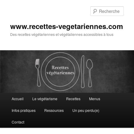
Aller
au
Rech
contenu
principal
www.recettes-vegetariennes.com
Des recettes végétariennes et végétaliennes accessibles à tous
Menu
Accueil
Le végétarisme
Recettes
Menus
principal
Infos pratiques
Ressources
Un peu perdu(e)
Contact