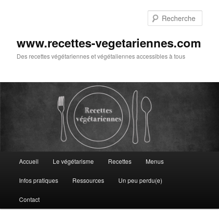
Aller
au
Rech
contenu
principal
www.recettes-vegetariennes.com
Des recettes végétariennes et végétaliennes accessibles à tous
Menu
Accueil
Le végétarisme
Recettes
Menus
principal
Infos pratiques
Ressources
Un peu perdu(e)
Contact