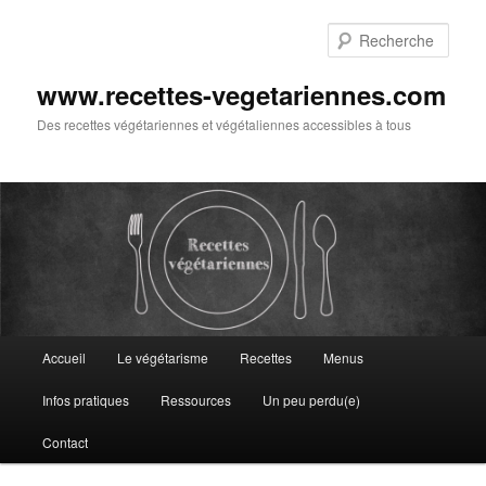
Aller
au
Rech
contenu
principal
www.recettes-vegetariennes.com
Des recettes végétariennes et végétaliennes accessibles à tous
Menu
Accueil
Le végétarisme
Recettes
Menus
principal
Infos pratiques
Ressources
Un peu perdu(e)
Contact