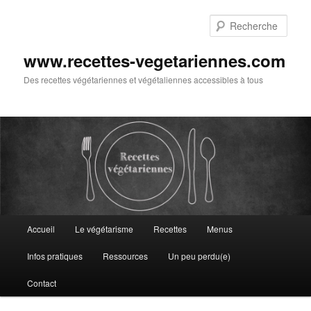
Aller
au
Rech
contenu
principal
www.recettes-vegetariennes.com
Des recettes végétariennes et végétaliennes accessibles à tous
Menu
Accueil
Le végétarisme
Recettes
Menus
principal
Infos pratiques
Ressources
Un peu perdu(e)
Contact