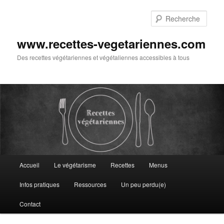
Aller
au
Rech
contenu
principal
www.recettes-vegetariennes.com
Des recettes végétariennes et végétaliennes accessibles à tous
Menu
Accueil
Le végétarisme
Recettes
Menus
principal
Infos pratiques
Ressources
Un peu perdu(e)
Contact