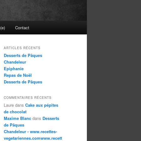
(e)
Contact
ARTICLES RÉCENTS
Desserts de Pâques
Chandeleur
Epiphanie
Repas de Noël
Desserts de Pâques
COMMENTAIRES RÉCENTS
Laure
dans
Cake aux pépites
de chocolat
Maxime Blanc
dans
Desserts
de Pâques
Chandeleur - www.recettes-
vegetariennes.comwww.recett