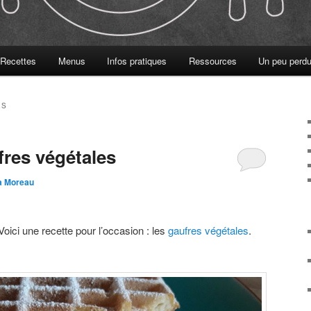
Recettes
Menus
Infos pratiques
Ressources
Un peu perdu
ES
fres végétales
ia Moreau
Voici une recette pour l’occasion : les
gaufres végétales
.