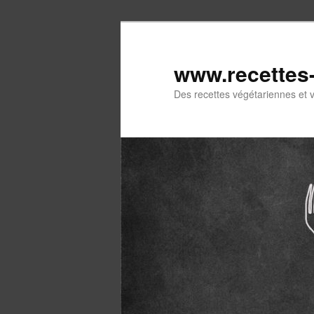
Aller
Aller
au
au
contenu
contenu
www.recettes
principal
secondaire
Des recettes végétariennes et 