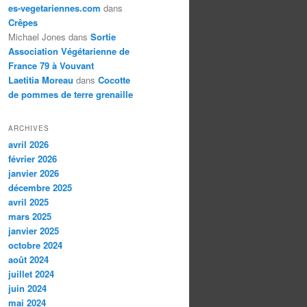
es-vegetariennes.com
dans
Crêpes
Michael Jones
dans
Sortie
Association Végétarienne de
France 79 à Vouvant
Laetitia Moreau
dans
Cocotte
de pommes de terre grenaille
ARCHIVES
avril 2026
février 2026
janvier 2026
décembre 2025
avril 2025
mars 2025
janvier 2025
octobre 2024
août 2024
juillet 2024
juin 2024
mai 2024