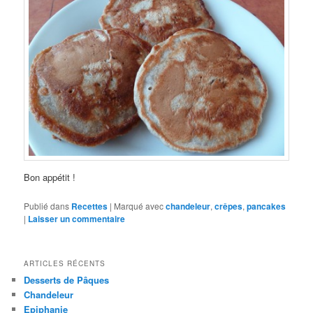
Bon appétit !
Publié dans
Recettes
|
Marqué avec
chandeleur
,
crêpes
,
pancakes
|
Laisser un commentaire
ARTICLES RÉCENTS
Desserts de Pâques
Chandeleur
Epiphanie