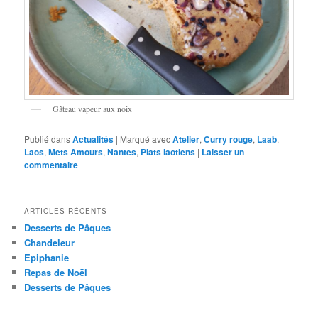
Gâteau vapeur aux noix
Publié dans
Actualités
|
Marqué avec
Atelier
,
Curry rouge
,
Laab
,
Laos
,
Mets Amours
,
Nantes
,
Plats laotiens
|
Laisser un
commentaire
ARTICLES RÉCENTS
Desserts de Pâques
Chandeleur
Epiphanie
Repas de Noël
Desserts de Pâques