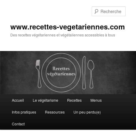
Aller
Aller
au
au
Rech
contenu
contenu
principal
secondaire
www.recettes-vegetariennes.com
Des recettes végétariennes et végétaliennes accessibles à tous
Menu
Accueil
Le végétarisme
Recettes
Menus
principal
Infos pratiques
Ressources
Un peu perdu(e)
Contact