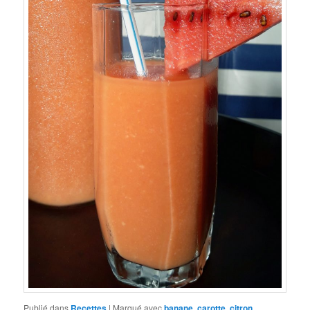
Publié dans
Recettes
|
Marqué avec
banane
,
carotte
,
citron
,