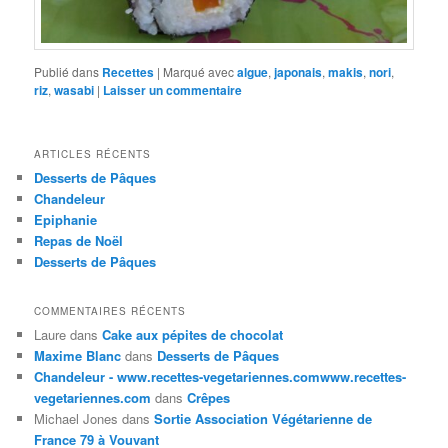
Publié dans
Recettes
|
Marqué avec
algue
,
japonais
,
makis
,
nori
,
riz
,
wasabi
|
Laisser un commentaire
ARTICLES RÉCENTS
Desserts de Pâques
Chandeleur
Epiphanie
Repas de Noël
Desserts de Pâques
COMMENTAIRES RÉCENTS
Laure
dans
Cake aux pépites de chocolat
Maxime Blanc
dans
Desserts de Pâques
Chandeleur - www.recettes-vegetariennes.comwww.recettes-
vegetariennes.com
dans
Crêpes
Michael Jones
dans
Sortie Association Végétarienne de
France 79 à Vouvant