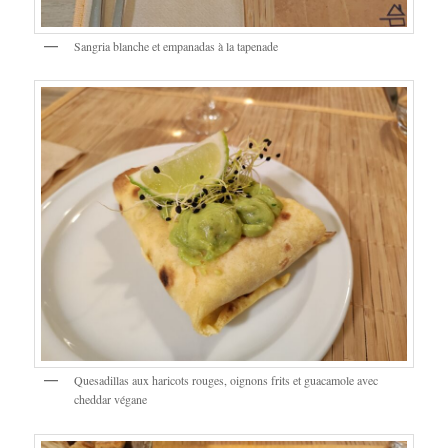
Sangria blanche et empanadas à la tapenade
Quesadillas aux haricots rouges, oignons frits et guacamole avec
cheddar végane