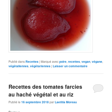
Publié dans
Recettes
|
Marqué avec
poire
,
recettes
,
vegan
,
végane
,
végétaliennes
,
végétariennes
|
Laisser un commentaire
Recettes des tomates farcies
au haché végétal et au riz
Publié le
16 septembre 2018
par
Laetitia Moreau