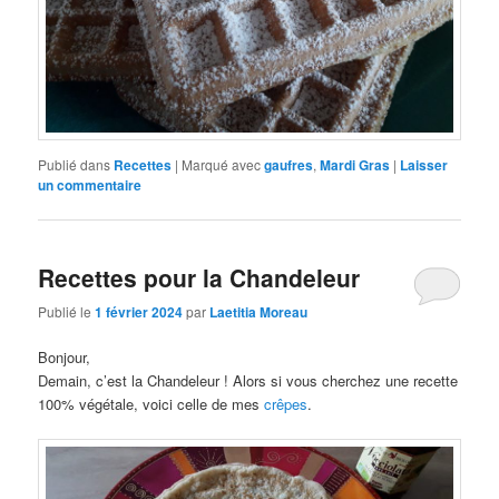
Publié dans
Recettes
|
Marqué avec
gaufres
,
Mardi Gras
|
Laisser
un commentaire
Recettes pour la Chandeleur
Publié le
1 février 2024
par
Laetitia Moreau
Bonjour,
Demain, c’est la Chandeleur ! Alors si vous cherchez une recette
100% végétale, voici celle de mes
crêpes
.