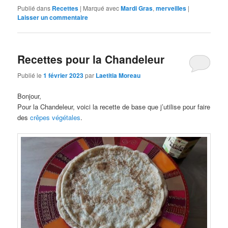
Publié dans
Recettes
|
Marqué avec
Mardi Gras
,
merveilles
|
Laisser un commentaire
Recettes pour la Chandeleur
Publié le
1 février 2023
par
Laetitia Moreau
Bonjour,
Pour la Chandeleur, voici la recette de base que j’utilise pour faire
des
crêpes végétales
.