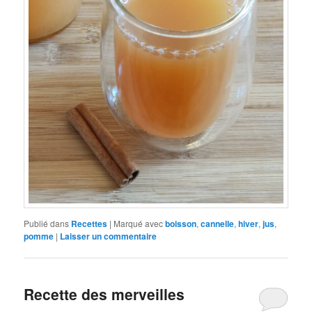
Publié dans
Recettes
|
Marqué avec
boisson
,
cannelle
,
hiver
,
jus
,
pomme
|
Laisser un commentaire
Recette des merveilles