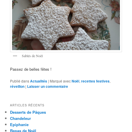
Sablés de Noël
Passez de belles fêtes !
Publié dans
Actualités
|
Marqué avec
Noël
,
recettes festives
,
réveillon
|
Laisser un commentaire
ARTICLES RÉCENTS
Desserts de Pâques
Chandeleur
Epiphanie
Repas de Noël