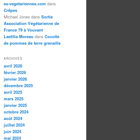
es-vegetariennes.com
dans
Crêpes
Michael Jones
dans
Sortie
Association Végétarienne de
France 79 à Vouvant
Laetitia Moreau
dans
Cocotte
de pommes de terre grenaille
ARCHIVES
avril 2026
février 2026
janvier 2026
décembre 2025
avril 2025
mars 2025
janvier 2025
octobre 2024
août 2024
juillet 2024
juin 2024
mai 2024