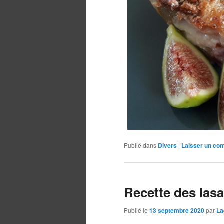
Publié dans
Divers
|
Laisser un co
Recette des lasa
Publié le
13 septembre 2020
par
La