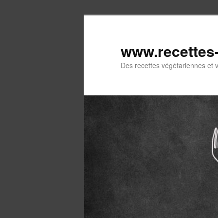
Aller
Aller
au
au
contenu
contenu
www.recettes
principal
secondaire
Des recettes végétariennes et 