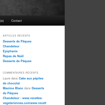
(e)
Contact
ARTICLES RÉCENTS
Desserts de Pâques
Chandeleur
Epiphanie
Repas de Noël
Desserts de Pâques
COMMENTAIRES RÉCENTS
Laure
dans
Cake aux pépites
de chocolat
Maxime Blanc
dans
Desserts
de Pâques
Chandeleur - www.recettes-
vegetariennes.comwww.recett