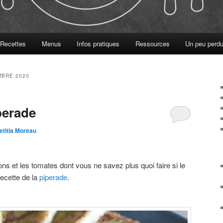
Recettes
Menus
Infos pratiques
Ressources
Un peu perdu
BRE 2020
perade
etitia Moreau
rons et les tomates dont vous ne savez plus quoi faire si le
 recette de la
piperade
.