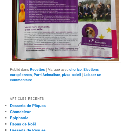
Publié dans
Recettes
|
Marqué avec
chorizo
,
Elections
européennes
,
Parti Animaliste
,
pizza
,
soleil
|
Laisser un
commentaire
ARTICLES RÉCENTS
Desserts de Pâques
Chandeleur
Epiphanie
Repas de Noël
Desserts de Pâques