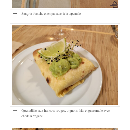
Sangria blanche et empanadas à la tapenade
Quesadillas aux haricots rouges, oignons frits et guacamole avec
cheddar végane