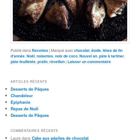
Publié dans
Recettes
|
Marqué avec
chocolat
,
étoile
,
fêtes de fin
d'année
,
Noël
,
noisettes
,
noix de coco
,
Nouvel an
,
pâte à tartiner
,
pâte feuilletée
,
pralin
,
réveillon
|
Laisser un commentaire
ARTICLES RÉCENTS
Desserts de Pâques
Chandeleur
Epiphanie
Repas de Noël
Desserts de Pâques
COMMENTAIRES RÉCENTS
Laure
dans
Cake aux pépites de chocolat