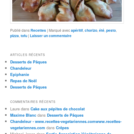
Publié dans
Recettes
|
Marqué avec
apéritif
,
chorizo
,
été
,
pesto
,
pizza
,
tofu
|
Laisser un commentaire
ARTICLES RÉCENTS
Desserts de Pâques
Chandeleur
Epiphanie
Repas de Noël
Desserts de Pâques
COMMENTAIRES RÉCENTS
Laure
dans
Cake aux pépites de chocolat
Maxime Blanc
dans
Desserts de Pâques
Chandeleur - www.recettes-vegetariennes.comwww.recettes-
vegetariennes.com
dans
Crêpes
Michael Jones
dans
Sortie Association Végétarienne de